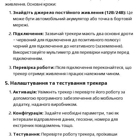
живлення. Основні кроки:
Знайдіть джерело постійного живлення (12В/24В):
Це
може бути автомобільний акумулятор або точка в бортовій
мережі.
Підключення:
Зазвичай трекери мають два основні дроти
– червоний для підключення до позитивного полюсу і
чорний для підключення до негативного (заземлення).
Використовуйте мультиметр для перевірки напруги перед
підключенням.
Перевірка роботи:
Після підключення переконайтеся, що
трекер отримує живлення і працює належним чином.
5. Налаштування та тестування трекера
Активація:
Увімкніть трекер і перевірте його роботу за
допомогою програмного забезпечення або мобільного
додатку, наданого виробником.
Конфігурація:
Задайте необхідні параметри, такі як
інтервали відправлення даних, геозони, номера для
екстрених повідомлень тощо.
Тестування:
Перевірте роботу трекера, проїхавши