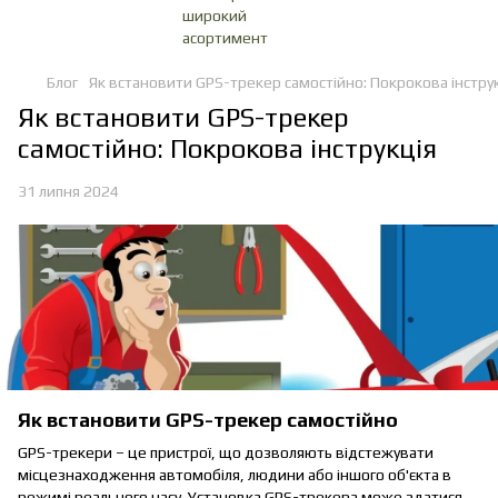
Блог
Як встановити GPS-трекер самостійно: Покрокова інстру
Як встановити GPS-трекер
самостійно: Покрокова інструкція
31 липня 2024
Як встановити GPS-трекер самостійно
GPS-трекери – це пристрої, що дозволяють відстежувати
місцезнаходження автомобіля, людини або іншого об'єкта в
режимі реального часу. Установка GPS-трекера може здатися