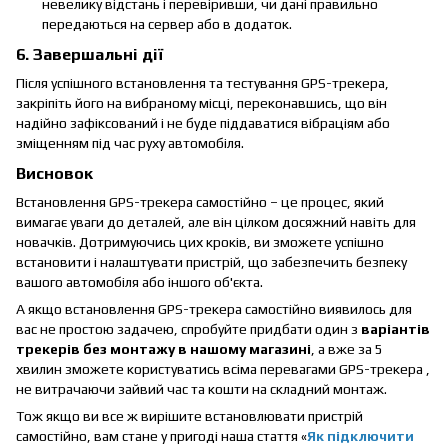
невелику відстань і перевіривши, чи дані правильно
передаються на сервер або в додаток.
6. Завершальні дії
Після успішного встановлення та тестування GPS-трекера,
закріпіть його на вибраному місці, переконавшись, що він
надійно зафіксований і не буде піддаватися вібраціям або
зміщенням під час руху автомобіля.
Висновок
Встановлення GPS-трекера самостійно – це процес, який
вимагає уваги до деталей, але він цілком досяжний навіть для
новачків. Дотримуючись цих кроків, ви зможете успішно
встановити і налаштувати пристрій, що забезпечить безпеку
вашого автомобіля або іншого об'єкта.
А якщо встановлення GPS-трекера самостійно виявилось для
вас не простою задачею, спробуйте придбати один з
варіантів
трекерів без монтажу в нашому магазині
, а вже за 5
хвилин зможете користуватись всіма перевагами GPS-трекера ,
не витрачаючи зайвий час та кошти на складний монтаж.
Тож якщо ви все ж вирішите встановлювати пристрій
самостійно, вам стане у пригоді наша стаття «
Як підключити