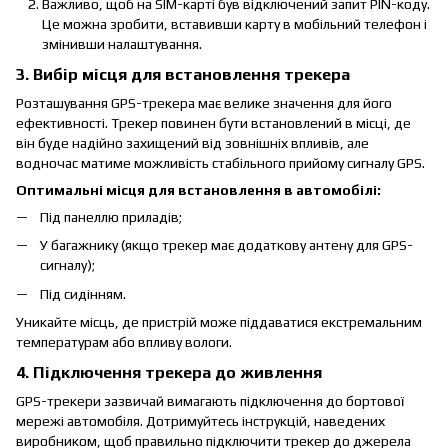
Важливо, щоб на SIM-карті був відключений запит PIN-коду.
Це можна зробити, вставивши карту в мобільний телефон і
змінивши налаштування.
3. Вибір місця для встановлення трекера
Розташування GPS-трекера має велике значення для його
ефективності. Трекер повинен бути встановлений в місці, де
він буде надійно захищений від зовнішніх впливів, але
водночас матиме можливість стабільного прийому сигналу GPS.
Оптимальні місця для встановлення в автомобілі:
Під панеллю приладів;
У багажнику (якщо трекер має додаткову антену для GPS-
сигналу);
Під сидінням.
Уникайте місць, де пристрій може піддаватися екстремальним
температурам або впливу вологи.
4. Підключення трекера до живлення
GPS-трекери зазвичай вимагають підключення до бортової
мережі автомобіля. Дотримуйтесь інструкцій, наведених
виробником, щоб правильно підключити трекер до джерела