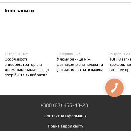
Інші записи
13 серпня 2025
12 серпня 2025
29 травня 20
Особливості
У чому різниця між
ТОП-8 запи
відеореєстраторів із
датчиком рівня палива та
трекери: п
двома камерами: навіщо
датчиком витрати палива
словами пр
потрібні та як вибрати?
+380 (67) 466-43-23
Контактна інформація
Повна версія сайту