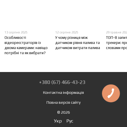
13 серпня 2025
12 серпня 2025
29 травня 20
Особливості
У чому різниця між
ТОП-8 запи
відеореєстраторів із
датчиком рівня палива та
трекери: п
двома камерами: навіщо
датчиком витрати палива
словами пр
потрібні та як вибрати?
+380 (67) 466-43-23
Контактна інформація
Повна версія сайту
© 2026
Укр
Рус