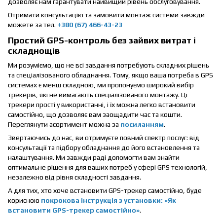
дозволяє нам гарантувати найвищий рівень обслуговування.
Отримати консультацію та замовити монтаж системи завжди
можете за тел.
+380 (67) 466-43-23
Простий GPS-контроль без зайвих витрат і
складнощів
Ми розуміємо, що не всі завдання потребують складних рішень
та спеціалізованого обладнання. Тому, якщо ваша потреба в GPS
системах є менш складною, ми пропонуємо широкий вибір
трекерів, які не вимагають спеціалізованого монтажу. Ці
трекери прості у використанні, і їх можна легко встановити
самостійно, що дозволяє вам заощадити час та кошти.
Переглянути асортимент можна за
посиланням
.
Звертаючись до нас, ви отримуєте повний спектр послуг: від
консультації та підбору обладнання до його встановлення та
налаштування. Ми завжди раді допомогти вам знайти
оптимальне рішення для ваших потреб у сфері GPS технологій,
незалежно від рівня складності завдання.
А для тих, хто хоче встановити GPS-трекер самостійно, буде
корисною
покрокова інструкція з установки: «Як
встановити GPS-трекер самостійно
»
.