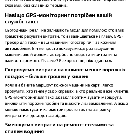
словами, без складних термінів.
Навіщо GPS-моніторинг потрібен вашій
службі таксі
Сьогоднішні реалії не залишають місця для помилок: хто вміє
грамотно рахувати витрати, той і залишається на плаву. GPS-
трекер для таксі – ваш надійний "спостерігач" за кожним
автомобілем. Він не просто показує місце розташування
машини, але й допомагає серйозно скоротити витрати на
паливо та ремонт. Як саме? Все простіше, ніж здається.
Скорочуємо витрати на паливо: менше порожніх
поїздок – більше грошей у кишені
Коли ви бачите маршрут кожної машини на карті, легко
зрозуміти, хто ганяє у своїх справах, а хто реально везе клієнтів.
GPS-моніторинг для таксі дозволяє оптимізувати маршрути,
виключити порожні пробіги та відсікти ліві замовлення. А якщо
менше намотувати кілометри просто так і на заправку
витрачатися доведеться рідше.
Зменшуємо витрати на ремонт: стежимо за
стилем водіння