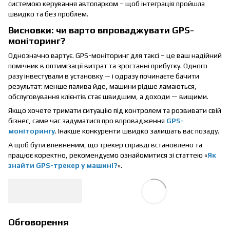
системою керування автопарком – щоб інтеграція пройшла
швидко та без проблем.
Висновки: чи варто впроваджувати GPS-
моніторинг?
Однозначно вартує. GPS-моніторинг для таксі – це ваш надійний
помічник в оптимізації витрат та зростанні прибутку. Одного
разу інвестували в установку — і одразу починаєте бачити
результат: менше палива йде, машини рідше ламаються,
обслуговування клієнтів стає швидшим, а доходи — вищими.
Якщо хочете тримати ситуацію під контролем та розвивати свій
бізнес, саме час задуматися про впровадження
GPS-
моніторингу
. Інакше конкуренти швидко залишать вас позаду.
А щоб бути впевненим, що трекер справді встановлено та
працює коректно, рекомендуємо ознайомитися зі статтею «
Як
знайти GPS-трекер у машині?
».
Обговорення