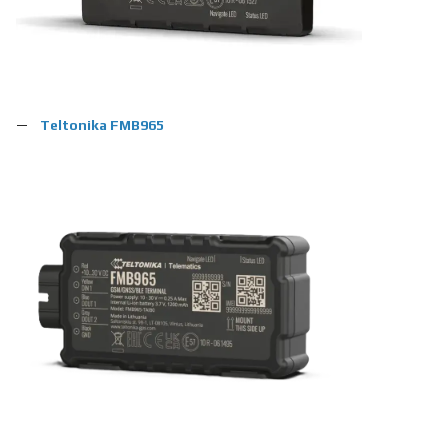
Teltonika FMВ965