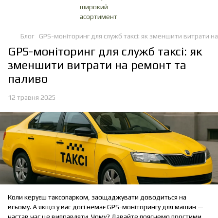
Блог
GPS-моніторинг для служб таксі: як зменшити витрати н
GPS-моніторинг для служб таксі: як
зменшити витрати на ремонт та
паливо
12 травня 2025
Коли керуєш таксопарком, заощаджувати доводиться на
всьому. А якщо у вас досі немає GPS-моніторингу для машин —
настав час це виправляти. Чому? Давайте пояснемо простими