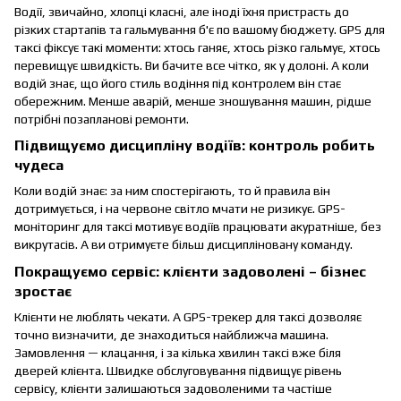
Водії, звичайно, хлопці класні, але іноді їхня пристрасть до
різких стартапів та гальмування б'є по вашому бюджету. GPS для
таксі фіксує такі моменти: хтось ганяє, хтось різко гальмує, хтось
перевищує швидкість. Ви бачите все чітко, як у долоні. А коли
водій знає, що його стиль водіння під контролем він стає
обережним. Менше аварій, менше зношування машин, рідше
потрібні позапланові ремонти.
Підвищуємо дисципліну водіїв: контроль робить
чудеса
Коли водій знає: за ним спостерігають, то й правила він
дотримується, і на червоне світло мчати не ризикує. GPS-
моніторинг для таксі мотивує водіїв працювати акуратніше, без
викрутасів. А ви отримуєте більш дисципліновану команду.
Покращуємо сервіс: клієнти задоволені – бізнес
зростає
Клієнти не люблять чекати. А GPS-трекер для таксі дозволяє
точно визначити, де знаходиться найближча машина.
Замовлення — клацання, і за кілька хвилин таксі вже біля
дверей клієнта. Швидке обслуговування підвищує рівень
сервісу, клієнти залишаються задоволеними та частіше