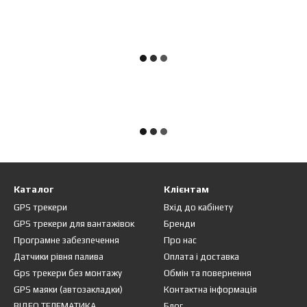
Каталог
Клієнтам
GPS трекери
Вхід до кабінету
GPS трекери для вантажівок
Бренди
Програмне забезпечення
Про нас
Датчики рівня палива
Оплата і доставка
Gps трекери без монтажу
Обмін та повернення
GPS маяки (автозакладки)
Контактна інформація
ВІДЕО ТЕЛЕМАТИКА
Блог