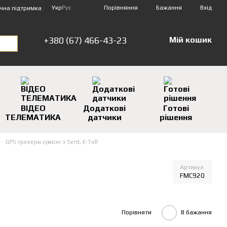
Порівняння
Укр
Рус
Бажання
Вхід
ічна підтримка
+380 (67) 466-43-23
Мій кошик
ВІДЕО
Додаткові
Готові
ТЕЛЕМАТИКА
датчики
рішення
GPS трекери сумісні з Sent, E-Toll
Артикул
FMC920
Порівняти
В бажання