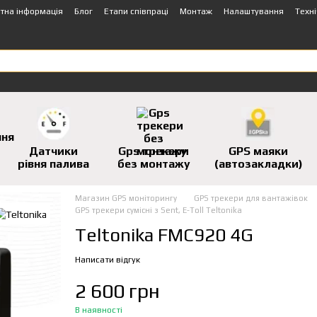
тна інформація
Блог
Етапи співпраці
Монтаж
Налаштування
Техн
Датчики
Gps трекери
GPS маяки
рівня палива
без монтажу
(автозакладки)
Магазин GPS моніторингу
GPS трекери для вантажівок
GPS трекери сумісні з Sent, E-Toll Teltonika
Teltonika FMC920 4G
Написати відгук
2 600 грн
В наявності