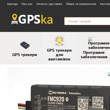
Перейти до основного контенту
Бренди
Про нас
Оплата і доставка
Обмін та повернення
Контак
GPS трекери
Програмне
GPS трекери
для
забезпечення
вантажівок