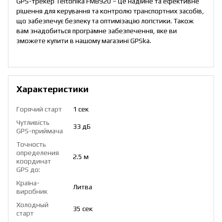
GPS-трекер Teltonika FMB920 – це надійне та ефективне
рішення для керування та контролю транспортних засобів,
що забезпечує безпеку та оптимізацію логістики. Також
вам знадобиться
програмне забезпечення
, яке ви
зможете купити в нашому
магазині GPSka.
Характеристики
Горячий старт
1 сек
Чутливість
33 дБ
GPS-приймача
Точность
определения
2.5 м
координат
GPS до:
Країна-
Литва
виробник
Холодный
35 сек
старт