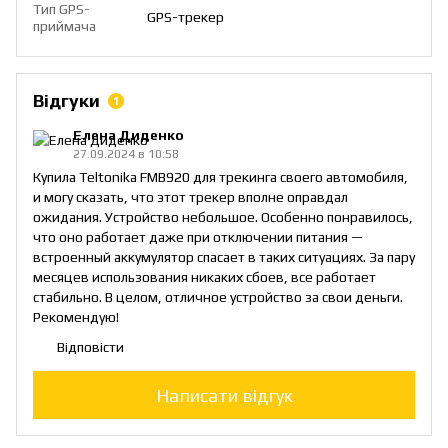
Тип GPS-
GPS-трекер
приймача
Відгуки
1
Елена Диденко
27.09.2024 в 10:58
Купила Teltonika FMB920 для трекинга своего автомобиля,
и могу сказать, что этот трекер вполне оправдал
ожидания. Устройство небольшое. Особенно понравилось,
что оно работает даже при отключении питания —
встроенный аккумулятор спасает в таких ситуациях. За пару
месяцев использования никаких сбоев, все работает
стабильно. В целом, отличное устройство за свои деньги.
Рекомендую!
Відповісти
Написати відгук