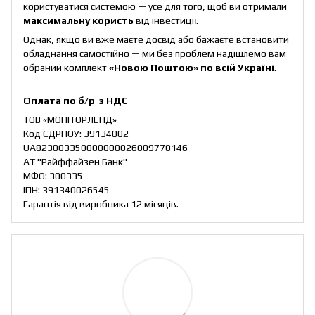
користуватися системою — усе для того, щоб ви отримали
максимальну користь
від інвестиції.
Однак, якщо ви вже маєте досвід або бажаєте встановити
обладнання самостійно — ми без проблем надішлемо вам
обраний комплект
«Новою Поштою» по всій Україні
.
Оплата по б/р з НДС
ТОВ «МОНІТОРЛЕНД»
Код ЄДРПОУ: 39134002
UA823003350000000026009770146
АТ "Райффайзен Банк"
МФО: 300335
ІПН: 391340026545
Гарантія від виробника 12 місяців.