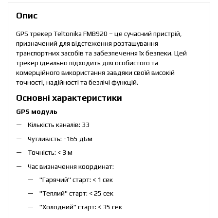
Опис
GPS трекер Teltonika FMB920 – це сучасний пристрій,
призначений для відстеження розташування
транспортних засобів та забезпечення їх безпеки. Цей
трекер ідеально підходить для особистого та
комерційного використання завдяки своїй високій
точності, надійності та безлічі функцій.
Основні характеристики
GPS модуль
Кількість каналів: 33
Чутливість: -165 дБм
Точність: < 3 м
Час визначення координат:
"Гарячий" старт: < 1 сек
"Теплий" старт: < 25 сек
"Холодний" старт: < 35 сек