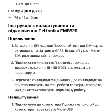
-40 °C до +85 °C
Розміри (Ш х Д х В)
79 x 43 x 12 мм
Інструкція з налаштування та
підключення Teltonika FMB920
Підключення
Вставлення SIM-картки: Переконайтеся, що SIM-картка
активована та підтримує GPRS. Вставте її у слот Micro-
SIM, розташований на трекері.
Підключення живлення: Підключіть трекер до
джерела живлення (6 - 30 В DC) із захистом від
перенапруги.
Перевірте світлодіодну індикацію: Два світлодіоди на
пристрої вказують на стан роботи трекера. Перевірте,
чи індикатори показують нормальну роботу.
Налаштування
Підключення до комп'ютера: Підключіть пристрій до
комп'ютера через кабель Micro-USB.