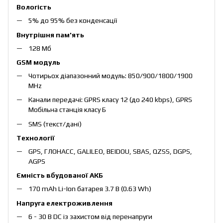
Вологість
5% до 95% без конденсації
Внутрішня пам'ять
128 Мб
GSM модуль
Чотирьох діапазонний модуль: 850/900/1800/1900
MHz
Канали передачі: GPRS класу 12 (до 240 kbps), GPRS
Мобільна станція класу Б
SMS (текст/дані)
Технології
GPS, ГЛОНАСС, GALILEO, BEIDOU, SBAS, QZSS, DGPS,
AGPS
Ємність вбудованої АКБ
170 mAh Li-Ion батарея 3.7 В (0.63 Wh)
Напруга електроживлення
6 - 30 В DC із захистом від перенапруги