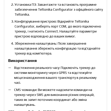
Установка ПЗ: Завантажте та встановіть програмне
забезпечення Teltonika Configurator з офіційного сайту
Teltonika.
Конфігурування пристрою: Відкрийте Teltonika
Configurator, виберіть порт COM, до якого підключено
трекер, і натисніть Connect. Налаштуйте параметри
пристрою відповідно до ваших вимог.
Збереження налаштувань: Після завершення
налаштування збережіть конфігурацію та від'єднайте
трекер від комп'ютера.
Використання
Відстеження реального часу: Підключіть трекер до
системи моніторингу через GPRS та відстежуйте
місцезнаходження вашого транспорту в реальному
часі.
СМS-команди: Ви можете надсилати команди на
трекер через SMS для виконання різних операцій,
таких як запит поточних координат або зміна
налаштувань.