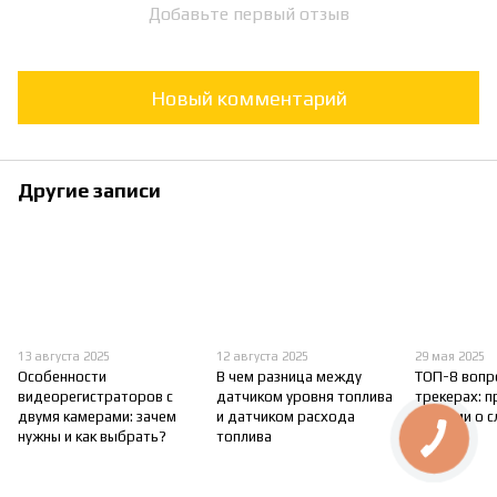
Добавьте первый отзыв
Новый комментарий
Другие записи
13 августа 2025
12 августа 2025
29 мая 2025
Особенности
В чем разница между
ТОП-8 вопр
видеорегистраторов с
датчиком уровня топлива
трекерах: 
двумя камерами: зачем
и датчиком расхода
словами о 
нужны и как выбрать?
топлива