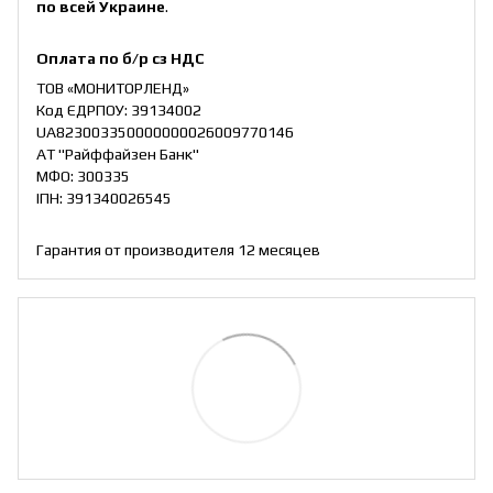
по всей Украине
.
Оплата по б/р сз НДС
ТОВ «МОНИТОРЛЕНД»
Код ЄДРПОУ: 39134002
UA823003350000000026009770146
АТ "Райффайзен Банк"
МФО: 300335
ІПН: 391340026545
Гарантия от производителя 12 месяцев