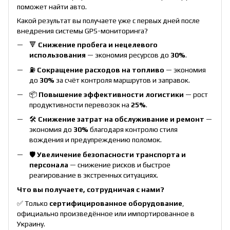
поможет найти авто.
Какой результат вы получаете уже с первых дней после
внедрения системы GPS-мониторинга?
🔻
Снижение пробега и нецелевого
использования
— экономия ресурсов до
30%
.
⛽
Сокращение расходов на топливо
— экономия
до
30%
за счёт контроля маршрутов и заправок.
📦
Повышение эффективности логистики
— рост
продуктивности перевозок на
25%
.
🛠
Снижение затрат на обслуживание и ремонт
—
экономия до
30%
благодаря контролю стиля
вождения и предупреждению поломок.
🛡
Увеличение безопасности транспорта и
персонала
— снижение рисков и быстрое
реагирование в экстренных ситуациях.
Что вы получаете, сотрудничая с нами?
✅ Только
сертифицированное оборудование
,
официально произведённое или импортированное в
Украину.