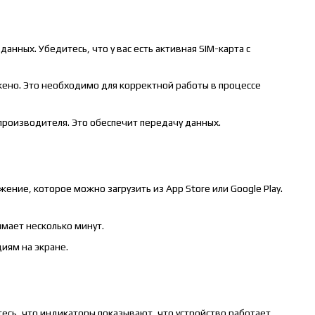
нных. Убедитесь, что у вас есть активная SIM-карта с
жено. Это необходимо для корректной работы в процессе
 производителя. Это обеспечит передачу данных.
ие, которое можно загрузить из App Store или Google Play.
имает несколько минут.
циям на экране.
сь, что индикаторы показывают, что устройство работает.