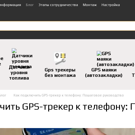
 информация
Блог
Этапы сотрудничества
Монтаж
Настройка
Датчики
Gps трекеры
GPS маяки
уровня
без монтажа
(автозакладки)
Т
топлива
Блог
Как подключить GPS-трекер к телефону: Пошаговое руководство
чить GPS-трекер к телефону: