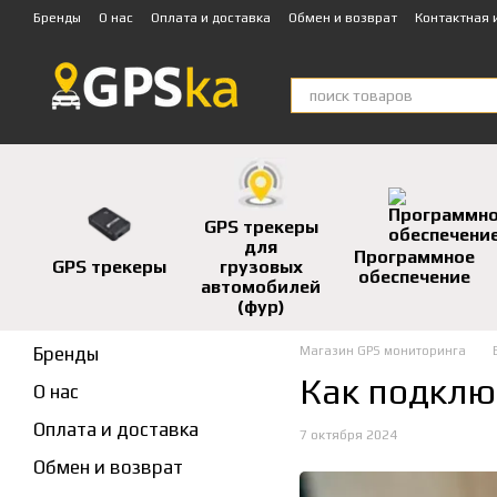
Перейти к основному контенту
Бренды
О нас
Оплата и доставка
Обмен и возврат
Контактная
Техническая поддержка
GPS трекеры
для
Программное
GPS трекеры
грузовых
обеспечение
автомобилей
(фур)
Бренды
Магазин GPS мониторинга
Как подклю
О нас
Оплата и доставка
7 октября 2024
Обмен и возврат