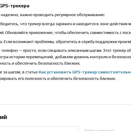
 GPS-трекера
о надежно, важно проводить регулярное обслуживание:
Убедитесь, что трекер всегда заряжен и находится в зоне действия 
. Обновляйте приложение, чтобы обеспечить совместимость с пос
. Если возникают проблемы, обратитесь в службу поддержки произ
телефон — просто, если следовать описанным шагам. Этот трекер о
тра истории перемещений, добавляя уровень контроля и безопаснос
ность и обеспечить безопасность близких.
аг за шагом, в статье
Как установить GPS-трекер самостоятельн
зировать его полезность и обеспечить безопасность близких.
рий
Войти с помощью