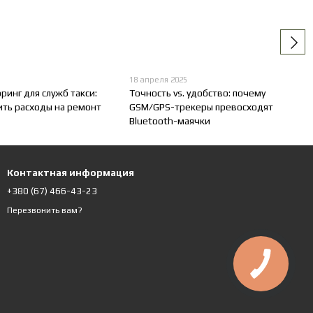
18 апреля 2025
инг для служб такси:
Точность vs. удобство: почему
ить расходы на ремонт
GSM/GPS-трекеры превосходят
Bluetooth-маячки
Контактная информация
+380 (67) 466-43-23
Перезвонить вам?