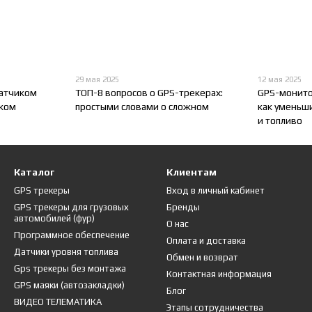
29 мая 2025
12 мая 2025
датчиком
ТОП-8 вопросов о GPS-трекерах:
GPS-монитор
иком
простыми словами о сложном
как уменьш
и топливо
Каталог
Клиентам
GPS трекеры
Вход в личный кабинет
GPS трекеры для грузовых
Бренды
автомобилей (фур)
О нас
Программное обеспечение
Оплата и доставка
Датчики уровня топлива
Обмен и возврат
Gps трекеры без монтажа
Контактная информация
GPS маяки (автозакладки)
Блог
ВИДЕО ТЕЛЕМАТИКА
Этапы сотрудничества