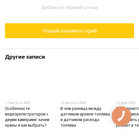
Добавьте первый отзыв
Новый комментарий
Другие записи
13 августа 2025
12 августа 2025
12 мая 2025
Особенности
В чем разница между
GPS-монито
видеорегистраторов с
датчиком уровня топлива
служб такси:
двумя камерами: зачем
и датчиком расхода
уменьшить 
нужны и как выбрать?
топлива
ремонт и т