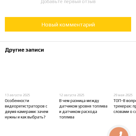
Добавьте первый отзыв
Новый комментарий
Другие записи
13 августа 2025
12 августа 2025
29 мая 2025
Особенности
В чем разница между
ТОП-8 вопр
видеорегистраторов с
датчиком уровня топлива
трекерах: 
двумя камерами: зачем
и датчиком расхода
словами о 
нужны и как выбрать?
топлива