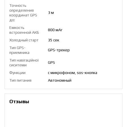
Точность
определения
3 м
координат GPS
до:
Емкость
800 мАг
встроенной АКБ
Холодный старт
35 сек
Тип GPS-
GPS-трекер
приемника
Тип навігаційної
GPS
сиситеми
Функции
с микрофоном, sos-кнопка
Тип питания
Автономный
Отзывы