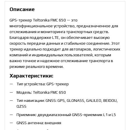
Описание
GPS-трекер Teltonika FMC 650 — это
многофункциональное устройство, предназначенное для
отслеживания и мониторинга транспортных средств.
Благодаря поддержке LTE, он обеспечивает высокую
скорость передачи данных и стабильное соединение. Этот
трекер идеально подходит для автопарков, логистических
компаний и индивидуальных пользователей, которым
важно точное и надежное отслеживание транспорта в
режиме реального времени.
Характеристики:
Тип устройства: GPS-трекер
Модель: Teltonika FMC 650
Тип навигации: GNSS: GPS, GLONASS, GALILEO, BEIDOU,
QZSS
Приемник: двухдиапазонный GNSS-приемник L1 и L5
GNSS антенна: внешняя