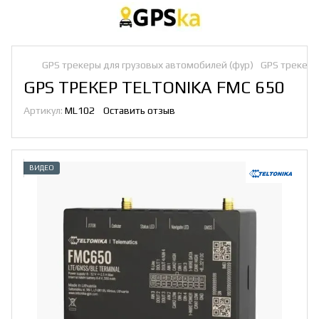
GPS трекеры для грузовых автомобилей (фур)
GPS трекери 
GPS ТРЕКЕР TELTONIKA FMC 650
Артикул:
ML102
Оставить отзыв
ВИДЕО