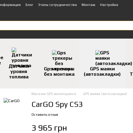
 информация
Блог
Этапы сотрудничества
Монтаж
Настройка
Датчики
Gps трекеры
GPS маяки
уровня
без монтажа
(автозакладки)
Т
топлива
Магазин GPS мониторинга
GPS маяки (автозакладки)
CarGO Spy CS3
Оставить отзыв
3 965 грн