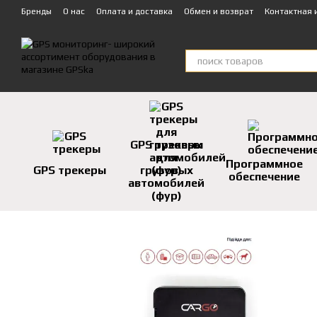
Перейти к основному контенту
Бренды
О нас
Оплата и доставка
Обмен и возврат
Контактная
Техническая поддержка
GPS трекеры
для
Программное
GPS трекеры
грузовых
обеспечение
автомобилей
(фур)