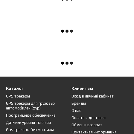
Каталог
Клиентам
GPS трекеры
Вход в личный кабинет
GPS трекеры для грузовых
Бренды
автомобилей (фур)
О нас
Программное обеспечение
Оплата и доставка
Датчики уровня топлива
Обмен и возврат
Gps трекеры без монтажа
Контактная информация