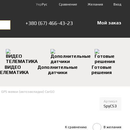
Сравнение
Укр
Рус
Желания
Вход
+380 (67) 466-43-23
Мой заказ
ВИДЕО
Дополнительные
Готовые
ЕЛЕМАТИКА
датчики
решения
GPS маяки (автозакладки) CarGO
Артикул
SpyCS3
К сравнению
В желания