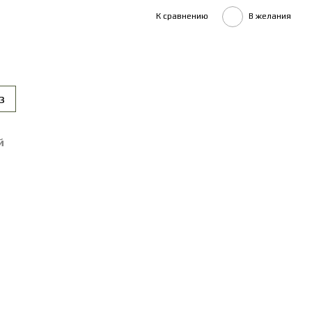
К сравнению
В желания
з
й