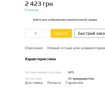
2 423 грн
В наличии
Войти
для отображения накопительной скидки
%
Купить
Быстрый зака
Описание
Новый отзыв или комментари
Характеристики
Тип навігаційної сиситеми
GPS
Тип питания
От прикуривателя
Доставка
Оплата
Гарантия