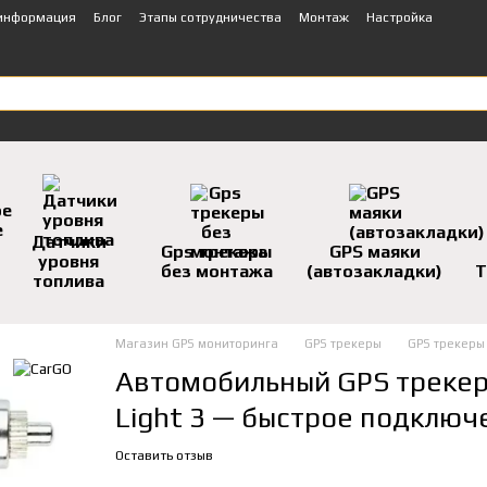
 информация
Блог
Этапы сотрудничества
Монтаж
Настройка
Датчики
Gps трекеры
GPS маяки
уровня
без монтажа
(автозакладки)
Т
топлива
Магазин GPS мониторинга
GPS трекеры
GPS трекеры
Автомобильный GPS трекер 
Light 3 — быстрое подключ
Оставить отзыв