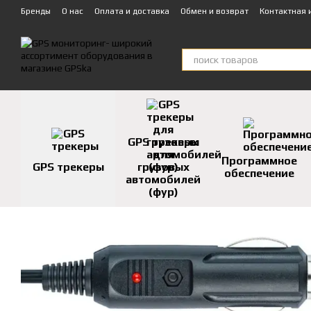
Перейти к основному контенту
Бренды
О нас
Оплата и доставка
Обмен и возврат
Контактная
Техническая поддержка
GPS трекеры
для
Программное
GPS трекеры
грузовых
обеспечение
автомобилей
(фур)