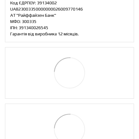
Код ЄДРПОУ: 39134002
UA823003350000000026009770146
АТ "Райффайзен Банк"
МФО: 300335
ІПН: 391340026545
Гарантія від виробника 12 місяців.