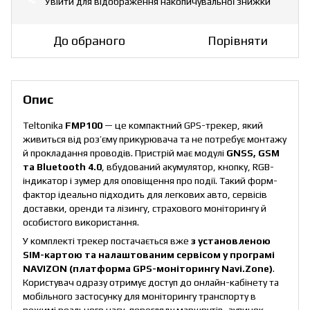
Увійти
для відображення накопичувальної знижки
%
До обраного
Порівняти
Опис
Teltonika
FMP100
— це компактний GPS-трекер, який
живиться від роз’єму прикурювача та не потребує монтажу
й прокладання проводів. Пристрій має модулі
GNSS, GSM
та Bluetooth 4.0
, вбудований акумулятор, кнопку, RGB-
індикатор і зумер для оповіщення про події. Такий форм-
фактор ідеально підходить для легкових авто, сервісів
доставки, оренди та лізингу, страхового моніторингу й
особистого використання.
У комплекті трекер постачається вже
з установленою
SIM-картою та налаштованим сервісом у програмі
NAVIZON (платформа GPS-моніторингу Navi.Zone)
.
Користувач одразу отримує доступ до онлайн-кабінету та
мобільного застосунку для моніторингу транспорту в
режимі реального часу, перегляду маршрутів, зупинок,