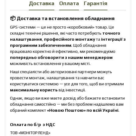
Доставка
Оплата
Гарантія
📦 Доставка та встановлення обладнання
GPS-системи — це не просто «коробковий» товар. Це
складні технічні рішення, які часто потребують
точного
налаштування
,
професійного монтажу
та
інтеграції з
програмним забезпеченням
. Щоб обладнання
працювало коректно й ефективно, ми рекомендуємо
попередньо обговорити з нашим менеджером
можливість встановлення у вашому місті.
Наші спеціалісти або авторизовані партнери можуть
провести монтаж, налаштування та навчити вас
користуватися системою — усе для того, щоб ви отримали
максимальну користь
від інвестиції.
Однак, якщо ви вже маєте досвід або бажаєте встановити
обладнання самостійно — ми без проблем надішлемо вам
обраний комплект
«Новою Поштою» по всій Україні
.
Оплата по б/р з НДС
ТОВ «МОНІТОРЛЕНД»