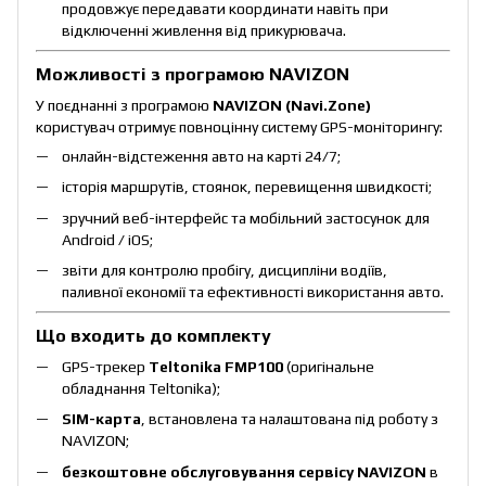
продовжує передавати координати навіть при
відключенні живлення від прикурювача.
Можливості з програмою NAVIZON
У поєднанні з програмою
NAVIZON (Navi.Zone)
користувач отримує повноцінну систему GPS-моніторингу:
онлайн-відстеження авто на карті 24/7;
історія маршрутів, стоянок, перевищення швидкості;
зручний веб-інтерфейс та мобільний застосунок для
Android / iOS;
звіти для контролю пробігу, дисципліни водіїв,
паливної економії та ефективності використання авто.
Що входить до комплекту
GPS-трекер
Teltonika FMP100
(оригінальне
обладнання Teltonika);
SIM-карта
, встановлена та налаштована під роботу з
NAVIZON;
безкоштовне обслуговування сервісу NAVIZON
в