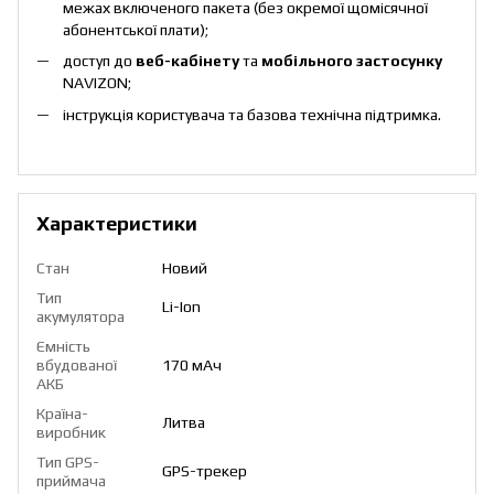
межах включеного пакета (без окремої щомісячної
абонентської плати);
доступ до
веб-кабінету
та
мобільного застосунку
NAVIZON;
інструкція користувача та базова технічна підтримка.
Характеристики
Стан
Новий
Тип
Li-Ion
акумулятора
Ємність
вбудованої
170 мАч
АКБ
Країна-
Литва
виробник
Тип GPS-
GPS-трекер
приймача