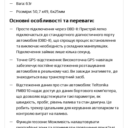
Вага: 63г
Розміри: 50,7 х49, 6х25мм
Основні особливості та переваги:
Просте підключення через OBD-II: Пристрій легко
підключається до стандартного діагностичного порту
автомобіля (OBD-II), що спрощує процес встановлення
та виключає необхідність у складних маніпуляціях.
Підключення займає лише кілька секунд.
Точне GPS-відстеження: Високоточна GPS-навігація
забезпечує постійне відстеження розташування
автомобіля в реальному часі. Ви завжди знатимете, де
знаходиться ваш транспортний засіб.
Відстеження даних про стан автомобіля: Teltonika
FMB010 надає доступ до даних бортового комп'ютера,
що дозволяє відстежувати такі параметри, як
швидкість, пробіг, рівень палива та стан двигуна. Це
робить трекер ідеальним для керування автопарком та
контролю витрат на паливо.
Функція геозони: Можливість налаштовувати
географічні зони та отримувати сповіщення при в'їзді