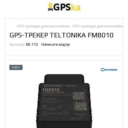
GPS трекери для вантажівок
GPS трекери для вантажівок T
GPS-ТРЕКЕР TELTONIKA FMB010
Артикул:
ML112
Написати відгук
ВІДЕО