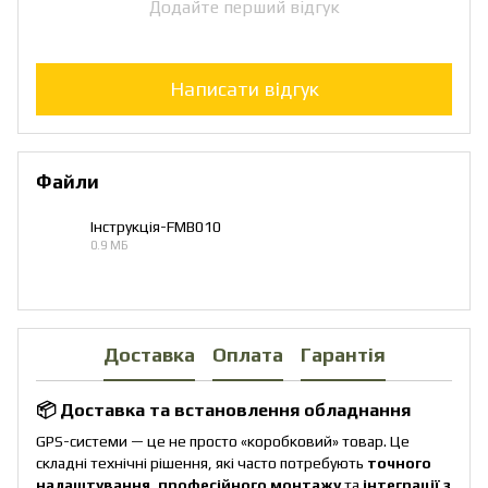
Додайте перший відгук
Написати відгук
Файли
Інструкція-FMB010
0.9 МБ
PDF
Доставка
Оплата
Гарантія
📦 Доставка та встановлення обладнання
GPS-системи — це не просто «коробковий» товар. Це
складні технічні рішення, які часто потребують
точного
налаштування
,
професійного монтажу
та
інтеграції з