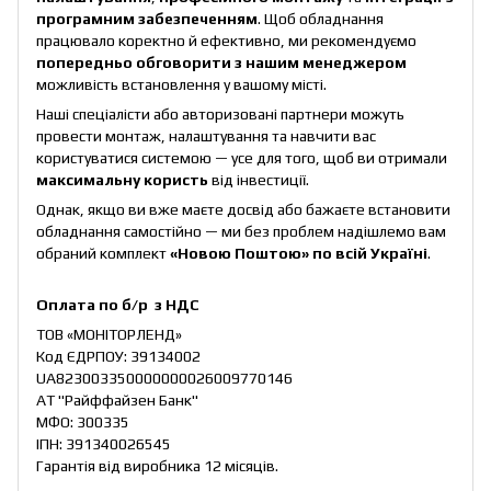
програмним забезпеченням
. Щоб обладнання
працювало коректно й ефективно, ми рекомендуємо
попередньо обговорити з нашим менеджером
можливість встановлення у вашому місті.
Наші спеціалісти або авторизовані партнери можуть
провести монтаж, налаштування та навчити вас
користуватися системою — усе для того, щоб ви отримали
максимальну користь
від інвестиції.
Однак, якщо ви вже маєте досвід або бажаєте встановити
обладнання самостійно — ми без проблем надішлемо вам
обраний комплект
«Новою Поштою» по всій Україні
.
Оплата по б/р з НДС
ТОВ «МОНІТОРЛЕНД»
Код ЄДРПОУ: 39134002
UA823003350000000026009770146
АТ "Райффайзен Банк"
МФО: 300335
ІПН: 391340026545
Гарантія від виробника 12 місяців.