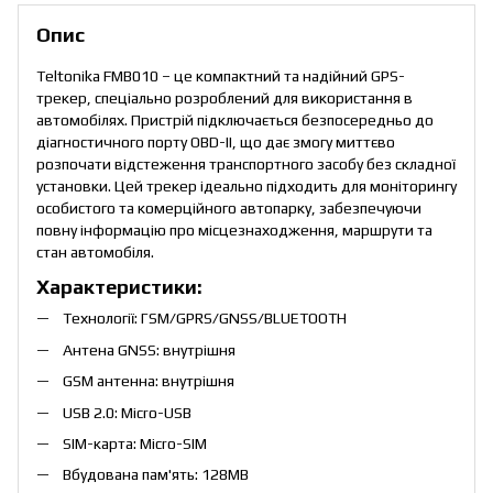
Опис
Teltonika FMB010 – це компактний та надійний GPS-
трекер, спеціально розроблений для використання в
автомобілях. Пристрій підключається безпосередньо до
діагностичного порту OBD-II, що дає змогу миттєво
розпочати відстеження транспортного засобу без складної
установки. Цей трекер ідеально підходить для моніторингу
особистого та комерційного автопарку, забезпечуючи
повну інформацію про місцезнаходження, маршрути та
стан автомобіля.
Характеристики:
Технології: ГSM/GPRS/GNSS/BLUETOOTH
Антена GNSS: внутрішня
GSM антенна: внутрішня
USB 2.0: Micro-USB
SIM-карта: Micro-SIM
Вбудована пам'ять: 128MB